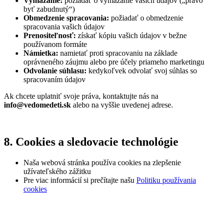
Vymazanie:
požiadať o vymazanie vašich údajov („právo
byť zabudnutý“)
Obmedzenie spracovania:
požiadať o obmedzenie
spracovania vašich údajov
Prenositeľnosť:
získať kópiu vašich údajov v bežne
používanom formáte
Námietka:
namietať proti spracovaniu na základe
oprávneného záujmu alebo pre účely priameho marketingu
Odvolanie súhlasu:
kedykoľvek odvolať svoj súhlas so
spracovaním údajov
Ak chcete uplatniť svoje práva, kontaktujte nás na
info@vedomedeti.sk
alebo na vyššie uvedenej adrese.
8. Cookies a sledovacie technológie
Naša webová stránka používa cookies na zlepšenie
užívateľského zážitku
Pre viac informácií si prečítajte našu
Politiku používania
cookies