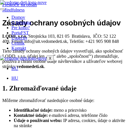
Preskočiť na obsah
Mindfulness
Domov
Zásady ochrany osobných údajov
O tréningu
Pre koho?
PortaFST
LODD, s.r.o.
Strojnícka 103, 821 05 Bratislava, IČO:
52 122
Úspechy
409,
Email:
info@ait.vedomedeti.sk,
Telefón: +421 905 908 848
Cenník
Kontakt
Tieto zásady ochrany osobných údajov vysvetľujú, ako spoločnosť
LODD, s.r.o. (ďalej len „my“ alebo „spoločnosť“) zhromažďuje,
X
používa a chráni osobné údaje návštevníkov a užívateľov webovej
stránky
vedomedeti.sk
.
HU
HU
1. Zhromažďované údaje
Môžeme zhromažďovať nasledujúce osobné údaje:
Identifikačné údaje:
meno a priezvisko
Kontaktné údaje:
e-mailová adresa, telefónne číslo
Údaje o používaní webu:
IP adresa, cookies, údaje o aktivite
na stránke