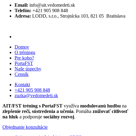
Email:
info@ait.vedomedeti.sk
Telefón:
+421 905 908 848
Adresa:
LODD, s.r.o., Strojnícka 103, 821 05 Bratislava
Domov
O tréningu
Pre koho?
PortaFST
Naše úspechy
Cenník
Kontakt
+421 905 908 848
zuzka@vedomedeti.sk
AIT/FST tréning s PortaFST
využíva
modulovanú hudbu
na
zlepšenie reči, sústredenia a učenia
. Pomáha
znižovať citlivosť
na hluk
a podporuje
sociálny rozvoj
.
Objednanie konzultácie